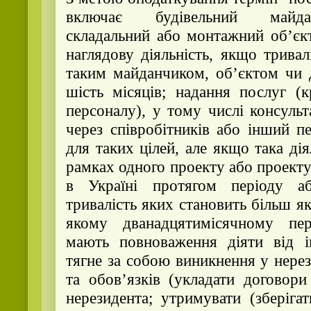
включає будівельний майдан
складальний або монтажний об’єк
наглядову діяльність, якщо тривалі
таким майданчиком, об’єктом чи 
шість місяців; надання послуг (
персоналу), у тому числі консуль
через співробітників або інший п
для таких цілей, але якщо така дія
рамках одного проекту або проекту
в Україні протягом періоду аб
тривалість яких становить більш як
якому дванадцятимісячному пері
мають повноваження діяти від і
тягне за собою виникнення у нере
та обов’язків (укладати договори
нерезидента; утримувати (зберіга