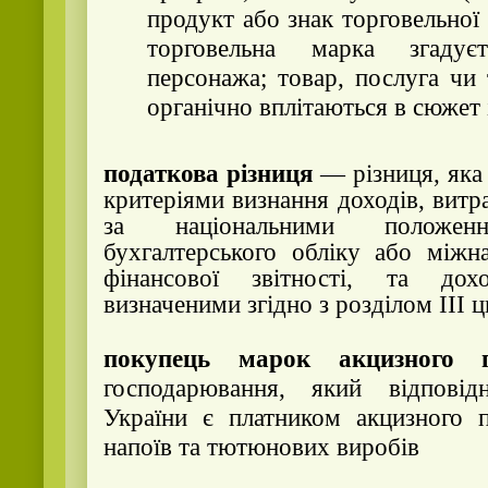
продукт або знак торговельної
торговельна марка згаду
персонажа; товар, послуга чи
органічно вплітаються в сюжет 
податкова різниця
— різниця, яка 
критеріями визнання доходів, витра
за національними положенн
бухгалтерського обліку або міжн
фінансової звітності, та дох
визначеними згідно з розділом III 
покупець марок акцизного п
господарювання, який відповід
України є платником акцизного п
напоїв та тютюнових виробів