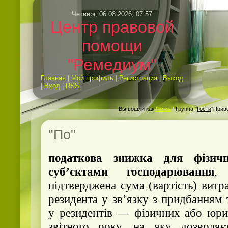
Четверг, 06.08.2026, 07:57
Центр правовой
помощи
"Ремедиум"
Главная
|
Мой профиль
|
Регистрация
|
Выход
|
Вход
|
RSS
Вы вошли как
Гость
|
Группа "
Гости
"Прив
"По"
податкова знижка для фізич
суб’єктами господарювання
,
підтверджена сума (вартість) вит
резидента у зв’язку з придбанням т
у резидентів — фізичних або юри
звітного року, на яку дозволя