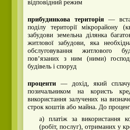
відповідний режим
прибудинкова територія
— встан
поділу території мікрорайону (к
забудови земельна ділянка багато
житлової забудови, яка необхід
обслуговування житлового бу
пов’язаних з ним (ними) господ
будівель і споруд
проценти
— дохід, який сплачує
позичальником на користь кре
використання залучених на визнач
строк коштів або майна. До процен
а) платіж за використання к
(робіт, послуг), отриманих у кр