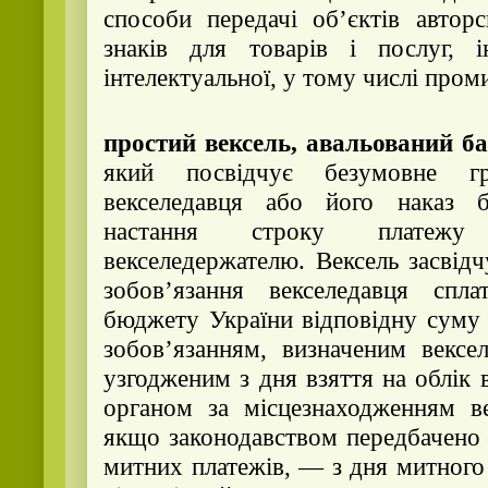
способи передачі об’єктів авторс
знаків для товарів і послуг, 
інтелектуальної, у тому числі пром
простий вексель, авальований б
який посвідчує безумовне гр
векселедавця або його наказ б
настання строку платежу
векселедержателю. Вексель засвід
зобов’язання векселедавця спл
бюджету України відповідну суму 
зобов’язанням, визначеним вексе
узгодженим з дня взяття на облік
органом за місцезнаходженням ве
якщо законодавством передбачено 
митних платежів, — з дня митного