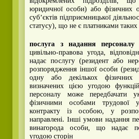
відокремлених підрозділів, щ
юридичної особи) або фізичних о
суб’єктів підприємницької діяльнос
статусу), що не є платниками таки
послуга з надання персоналу
—
цивільно-правова угода, відпові
надає послугу (резидент або нер
розпорядження іншої особи (резид
одну або декількох фізичних 
визначених цією угодою функці
персоналу може передбачати ук
фізичними особами трудової у
контракту із особою, у розпо
направлені. Інші умови надання п
винагорода особи, що надає по
угодою сторін