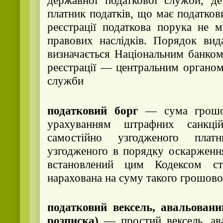
державної податкової служби, де
платник податків, що має податков
реєстрації податкова порука не 
правових наслідків. Порядок вид
визначається Національним банком
реєстрації — центральним органом
служби
податковий борг
— сума грошов
урахуванням штрафних санкцій
самостійно узгодженого плат
узгодженого в порядку оскарження
встановлений цим Кодексом ст
нарахована на суму такого грошово
податковий вексель, авальован
розписка)
— простий вексель, ав