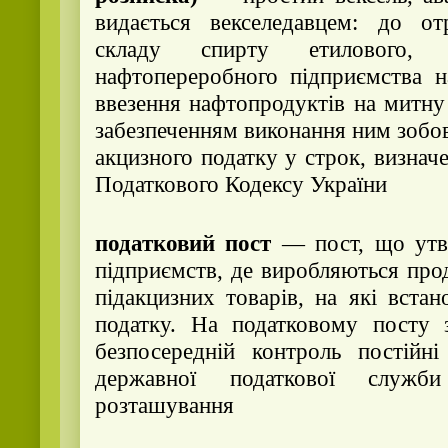
видається векселедавцем: до о
складу спирту етилового
нафтопереробного підприємства н
ввезення нафтопродуктів на митну
забезпеченням виконання ним зобо
акцизного податку у строк, визнач
Податкового Кодексу України
податковий пост
— пост, що утво
підприємств, де виробляються про
підакцизних товарів, на які вста
податку. На податковому посту 
безпосередній контроль постійні
державної податкової служ
розташування