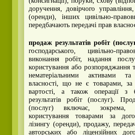
(консигнації), поруки, схову (відпо
доручення, довірчого управління,
(оренди), інших цивільно-правов
передбачають передачі прав власнос
продаж результатів робіт (послу
господарського, цивільно-пра
виконання робіт, надання посл
користування або розпоряджання т
нематеріальними активами т
власності, що не є товарами, за
вартості, а також операції з 
результатів робіт (послуг). Про
(послуг) включає, зокрема,
користування товарами за дого
лізингу (оренди), продажу, переда
авторських або ліцензійних дог