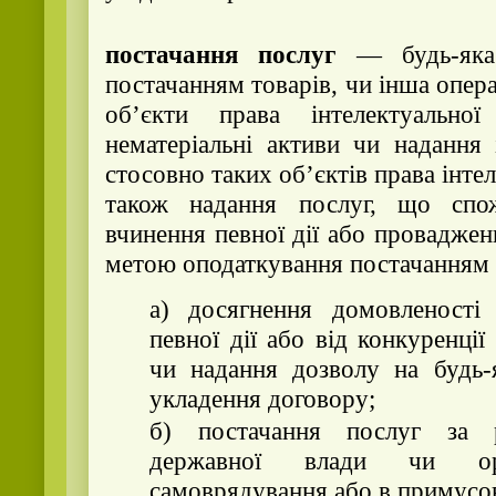
постачання послуг
— будь-яка
постачанням товарів, чи інша опера
об’єкти права інтелектуально
нематеріальні активи чи надання
стосовно таких об’єктів права інтел
також надання послуг, що спо
вчинення певної дії або провадженн
метою оподаткування постачанням п
а) досягнення домовленості 
певної дії або від конкуренці
чи надання дозволу на будь-
укладення договору;
б) постачання послуг за 
державної влади чи ор
самоврядування або в примусо