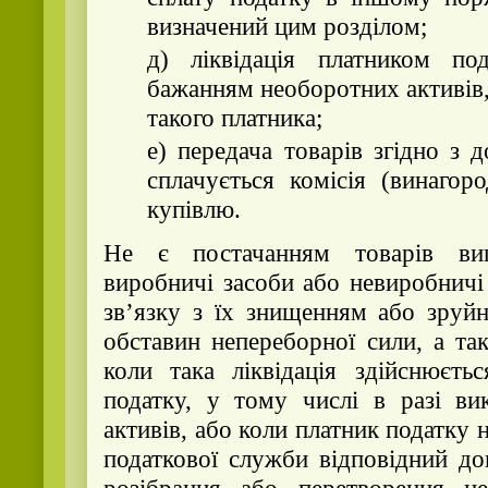
визначений цим розділом;
д) ліквідація платником по
бажанням необоротних активів,
такого платника;
е) передача товарів згідно з 
сплачується комісія (винагор
купівлю.
Не є постачанням товарів вип
виробничі засоби або невиробничі
зв’язку з їх знищенням або зруйн
обставин непереборної сили, а та
коли така ліквідація здійснюєть
податку, у тому числі в разі ви
активів, або коли платник податку 
податкової служби відповідний д
розібрання або перетворення н