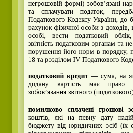
негрошовій формі) зобов’язані на
та сплачувати податок, перед
Податкового Кодексу України
, до 
рахунок фізичної особи з доходів,
особі, вести податковий облік
звітність податковим органам та не
порушення його норм в порядку, 
18 та розділом IV
Податкового Код
п
одатковий кредит
— сума, на як
додану вартість має право 
зобов’язання звітного (податкового
помилково сплачені грошові зо
коштів, які на певну дату наді
бюджету від юридичних осіб (їх ф