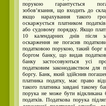
порукою гарантується пог
зобов’язання, що входить до скла
якщо нарахування такого грош
оскаржується платником податків
або судовому порядку. Якщо плат
10 календарних днів після за
оскарження не погасив податкови
податковою порукою, такий борг 
боргом банку, що видав податков
банку застосовуються усі про
податковим законодавством для п
боргу. Банк, який здійснив погаш
платника податку, має право від
такого платника завдані такому б
порука не може бути відкликана 
податків. Податкова порука підляг