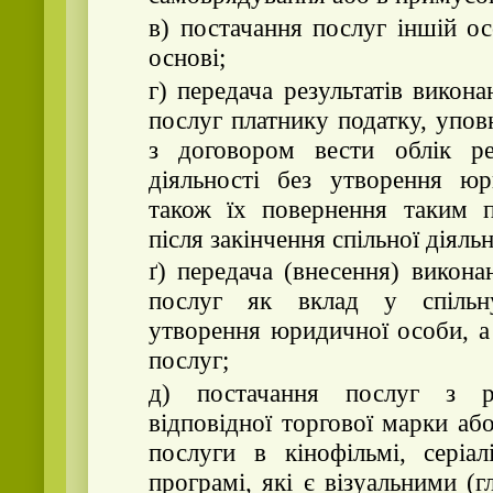
в) постачання послуг іншій ос
основі;
г) передача результатів викона
послуг платнику податку, упо
з договором вести облік рез
діяльності без утворення юр
також їх повернення таким п
після закінчення спільної діяльн
ґ) передача (внесення) викона
послуг як вклад у спільну
утворення юридичної особи, а
послуг;
д) постачання послуг з р
відповідної торгової марки аб
послуги в кінофільмі, серіал
програмі, які є візуальними (г