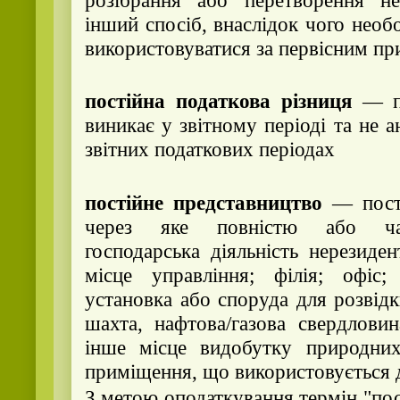
інший спосіб, внаслідок чого нео
використовуватися за первісним п
постійна податкова різниця
— по
виникає у звітному періоді та не 
звітних податкових періодах
постійне представництво
— пості
через яке повністю або час
господарська діяльність нерезиден
місце управління; філія; офіс;
установка або споруда для розвід
шахта, нафтова/газова свердловин
інше місце видобутку природних
приміщення, що використовується д
З метою оподаткування термін "по