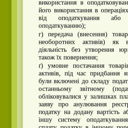
використання в оподатковуван
його використання в операція
від оподаткування або
оподаткуванню);
г) передача (внесення) това
необоротних активів) як 
діяльність без утворення юр
також їх повернення;
ґ) умовне постачання товарі
активів, під час придбання 
були включені до складу подат
останньому звітному (пода
обліковувалися у залишках пл
заяву про анулювання реєстр
податку на додану вартість а
іншу систему оподаткуванн
сплату податку в іншому пор